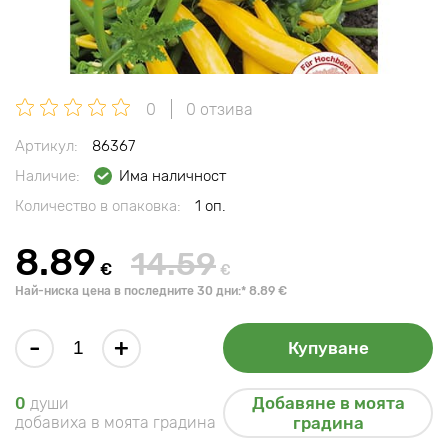
0
0 отзива
Артикул:
86367
Наличие:
Има наличност
Количество в опаковка:
1 оп.
8.89
14.59
€
€
Най-ниска цена в последните 30 дни:* 8.89 €
-
+
Купуване
Добавяне в моята
0
души
добавиха в моята градина
градина