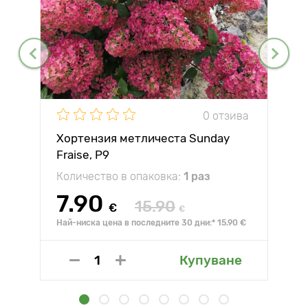
0 отзива
Хортензия метличеста Sunday
Fraise, P9
Количество в опаковка:
1 раз
7.90
15.90
€
€
Най-ниска цена в последните 30 дни:* 15.90 €
Купуване