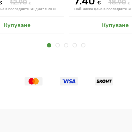
7.40
12.90
18.90
€
€
€
€
на в последните 30 дни:* 5.90 €
Най-ниска цена в последните 30 
Купуване
Купуване