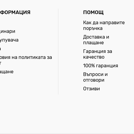
НФОРМАЦИЯ
ПОМОЩ
Как да направите
поръчка
динари
Доставка и
купувача
плащане
а
Гаранция за
качество
овия на политиката за
т
100% гаранция
лащане
Въпроси и
отговори
Отзиви