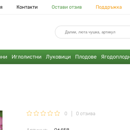
я
Контакти
Остави отзив
Поддръжка
вни
Иглолистни
Луковици
Плодове
Ягодоплод
0
0 отзива