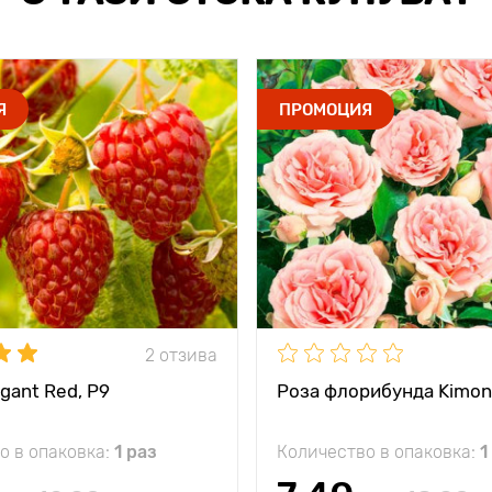
Я
ПРОМОЦИЯ
2 отзива
gant Red, Р9
Роза флорибунда Kimon
о в опаковка:
1 раз
Количество в опаковка:
1