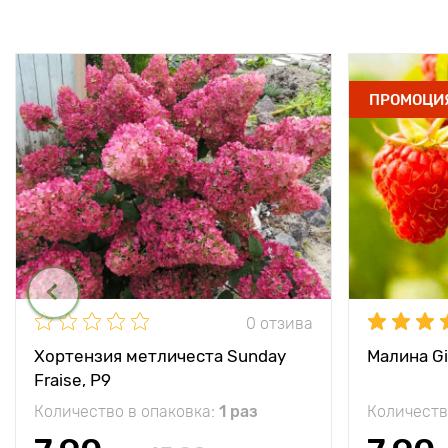
ПРОМОЦИ
0 отзива
Хортензия метличеста Sunday
Малина Gi
Fraise, P9
Количество в опаковка:
1 раз
Количеств