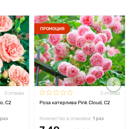
ПРОМОЦИЯ
0 отзива
0 отзива
o, C2
Роза катерлива Pink Cloud, C2
 раз
Количество в опаковка:
1 раз