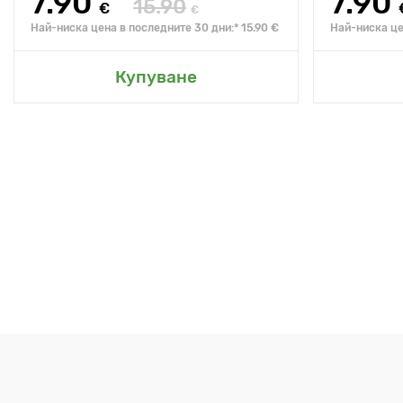
7.90
7.90
15.90
€
€
Най-ниска цена в последните 30 дни:* 15.90 €
Най-ниска це
Купуване