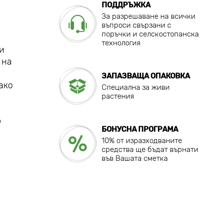
ПОДДРЪЖКА
За разрешаване на всички
въпроси свързани с
поръчки и селскостопанска
технология
и
 на
ЗАПАЗВАЩА ОПАКОВКА
ако
Специална за живи
растения
о
БОНУСНА ПРОГРАМА
10% от изразходваните
средства ще бъдат върнати
във Вашата сметка