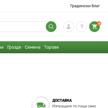
Градински блог
0
ни
Грозде
Семена
Торове
ДОСТАВКА
Изпращане по поща само