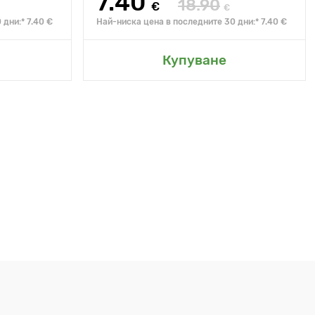
7.40
18.90
€
€
дни:* 7.40 €
Най-ниска цена в последните 30 дни:* 7.40 €
Купуване