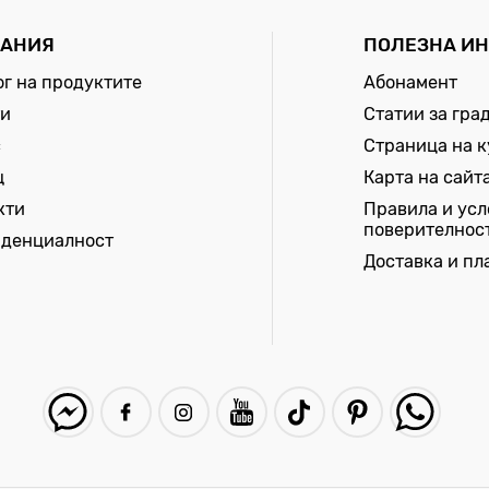
АНИЯ
ПОЛЕЗНА И
ог на продуктите
Абонамент
и
Статии за гра
с
Страница на 
щ
Карта на сайт
кти
Правила и усл
поверителнос
денциалност
Доставка и п