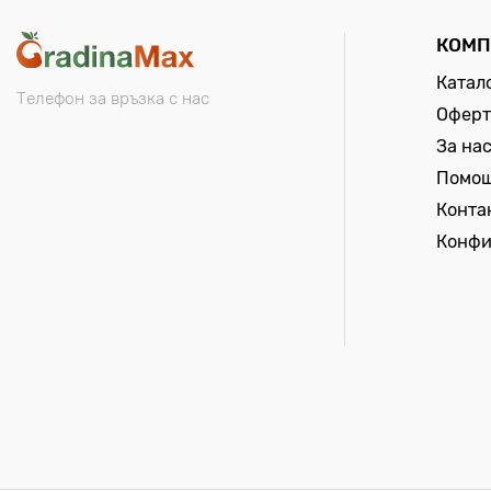
КОМП
Катал
Телефон за връзка с нас
Оферт
За на
Помо
Конта
Конфи