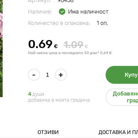
Артикул:
96458
Наличие:
Има наличност
Количество в опаковка:
1 оп.
0.69
1.09
€
€
Най-ниска цена в последните 30 дни:* 0.69 €
-
+
Купу
Добавяне
4
души
добавиха в моята градина
гра
ОТЗИВИ
ДОСТАВКА И 