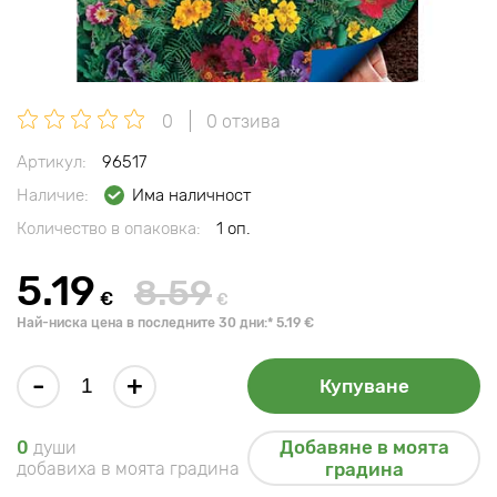
0
0 отзива
Артикул:
96517
Наличие:
Има наличност
Количество в опаковка:
1 оп.
5.19
8.59
€
€
Най-ниска цена в последните 30 дни:* 5.19 €
-
+
Купуване
Добавяне в моята
0
души
добавиха в моята градина
градина