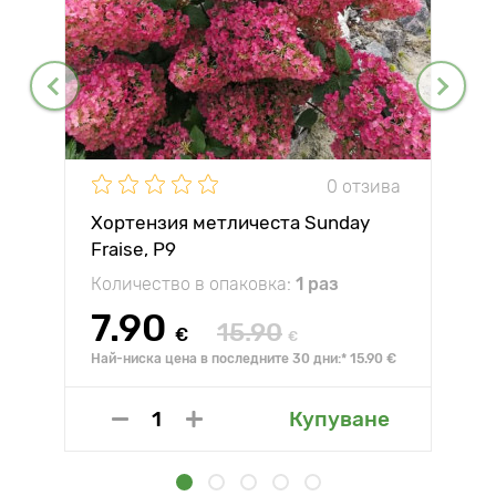
0 отзива
Хортензия метличеста Sunday
Fraise, P9
Количество в опаковка:
1 раз
7.90
15.90
€
€
Най-ниска цена в последните 30 дни:* 15.90 €
Купуване