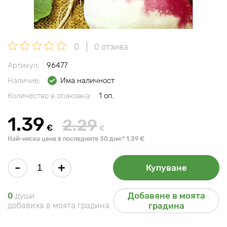
0
0 отзива
Артикул:
96477
Наличие:
Има наличност
Количество в опаковка:
1 оп.
1.39
2.29
€
€
Най-ниска цена в последните 30 дни:* 1.39 €
-
+
Купуване
Добавяне в моята
0
души
добавиха в моята градина
градина