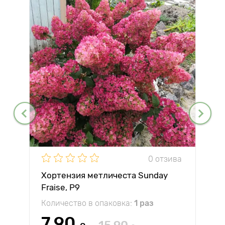
0 отзива
Хортензия метличеста Sunday
Fraise, P9
Количество в опаковка:
1 раз
7.90