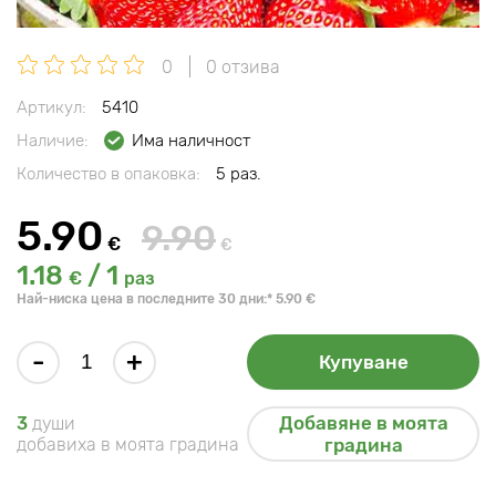
0
0 отзива
Артикул:
5410
Наличие:
Има наличност
Количество в опаковка:
5 раз.
5.90
9.90
€
€
1.18
/ 1
€
раз
Най-ниска цена в последните 30 дни:* 5.90 €
-
+
Купуване
Добавяне в моята
3
души
добавиха в моята градина
градина