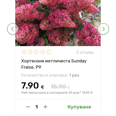
0 отзива
Хортензия метличеста Sunday
Fraise, P9
Количество в опаковка:
1 раз
7.90
15.90
€
€
Най-ниска цена в последните 30 дни:* 15.90 €
Купуване