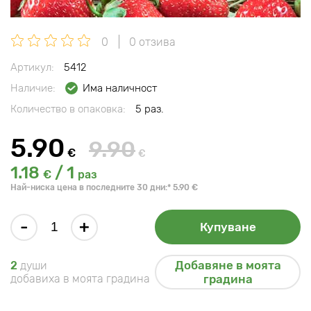
0
0 отзива
Артикул:
5412
Наличие:
Има наличност
Количество в опаковка:
5 раз.
5.90
9.90
€
€
1.18
/ 1
€
раз
Най-ниска цена в последните 30 дни:* 5.90 €
-
+
Купуване
Добавяне в моята
2
души
добавиха в моята градина
градина