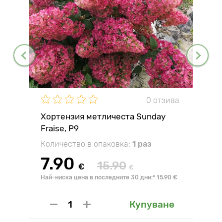
0 отзива
Хортензия метличеста Sunday
Fraise, P9
Количество в опаковка:
1 раз
7.90
15.90
€
€
Най-ниска цена в последните 30 дни:* 15.90 €
Купуване