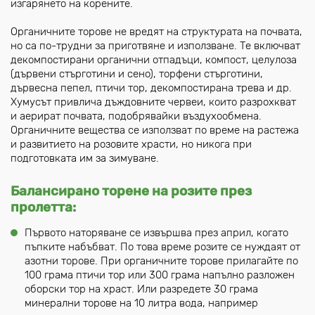
изгарянето на корените.
Органичните торове не вредят на структурата на почвата,
но са по-трудни за приготвяне и използване. Те включват
декомпостирани органични отпадъци, компост, целулоза
(дървени стърготини и сено), торфени стърготини,
дървесна пепел, птичи тор, декомпостирана трева и др.
Хумусът привлича дъждовните червеи, които разрохкват
и аерират почвата, подобрявайки въздухообмена.
Органичните вещества се използват по време на растежа
и развитието на розовите храсти, но никога при
подготовката им за зимуване.
Балансирано торене на розите през
пролетта:
Първото наторяване се извършва през април, когато
пъпките набъбват. По това време розите се нуждаят от
азотни торове. При органичните торове прилагайте по
100 грама птичи тор или 300 грама напълно разложен
оборски тор на храст. Или разредете 30 грама
минерални торове на 10 литра вода, например