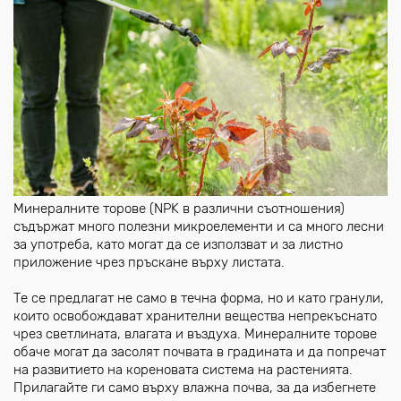
Минералните торове (NPK в различни съотношения)
съдържат много полезни микроелементи и са много лесни
за употреба, като могат да се използват и за листно
приложение чрез пръскане върху листата.
Те се предлагат не само в течна форма, но и като гранули,
които освобождават хранителни вещества непрекъснато
чрез светлината, влагата и въздуха. Минералните торове
обаче могат да засолят почвата в градината и да попречат
на развитието на кореновата система на растенията.
Прилагайте ги само върху влажна почва, за да избегнете