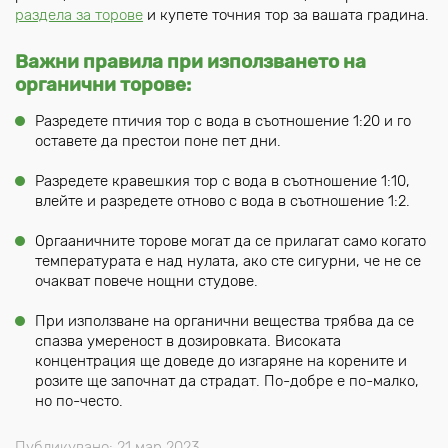
раздела за торове
и купете точния тор за вашата градина.
Важни правила при използването на
органични торове:
Разредете птичия тор с вода в съотношение 1:20 и го
оставете да престои поне пет дни.
Разредете кравешкия тор с вода в съотношение 1:10,
влейте и разредете отново с вода в съотношение 1:2.
Оргаaничните торове могат да се прилагат само когато
температурата е над нулата, ако сте сигурни, че не се
очакват повече нощни студове.
При използване на органични вещества трябва да се
спазва умереност в дозировката. Високата
концентрация ще доведе до изгаряне на корените и
розите ще започнат да страдат. По-добре е по-малко,
но по-често.
Публикувано: 21 мар 2023