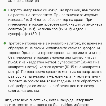
амониева селитра.
Второто наторяване се извършва през май, във фазата
на растеж на леторастите. При органично земеделие
използвайте 3-4 литра оборски тор на храст. При
минералните торове изберете комбинация от амониева
селитра (10-15 г), калиева сол (15-20 г) и двоен
суперфосфат (30 г).
Третото наторяване е в началото на лятото, по време на
образуване на пъпки. Използвайте калиево-фосфорни
торове. Органични торове: кравешка тор или птичи тор.
От минералните торове: амониев или калиев нитрат
(15-20 г на квадратен метър), суперфосфат (30-40 г на
квадратен метър), калиев сулфат (10-15 г на квадратен
метър). По това време храстите могат да се напръскат с
разтвор на магнезиев и железен хелат - тези елементи
липсват на розите във всяка градина. Тази обработка е
най-добре да се извърши в облачен ден или вечер
след залез слънце.
След като вече знаете как, кога и защо да наторявате
розите, посетете каталога на GradinaMax, изберете