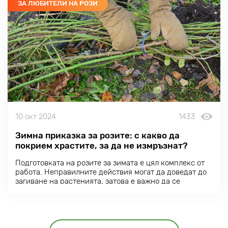
ЗА ЛЮБИТЕЛИ НА РОЗИ
10 окт 2024
1433
Зимна приказка за розите: с какво да
покрием храстите, за да не измръзнат?
Подготовката на розите за зимата е цял комплекс от
работа. Неправилните действия могат да доведат до
загиване на растенията, затова е важно да се
познават основите и да се избягват често срещаните
грешки.