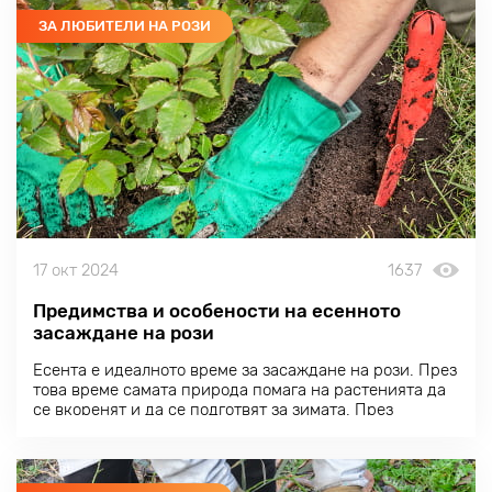
ЗА ЛЮБИТЕЛИ НА РОЗИ
17 окт 2024
1637
Предимства и особености на есенното
засаждане на рози
Есента е идеалното време за засаждане на рози. През
това време самата природа помага на растенията да
се вкоренят и да се подготвят за зимата. През
октомври земята е дълбоко затоплена и все още не е
замръзнала на повърхността, което създава идеални
условия за вкореняване.