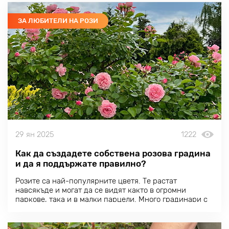
ЗА ЛЮБИТЕЛИ НА РОЗИ
29 ян 2025
1222
Как да създадете собствена розова градина
и да я поддържате правилно?
Розите са най-популярните цветя. Те растат
навсякъде и могат да се видят както в огромни
паркове, така и в малки парцели. Много градинари с
право смятат, че розата е кралицата на градината, и ѝ
отреждат най-добрите места в градината или близо
до входа.