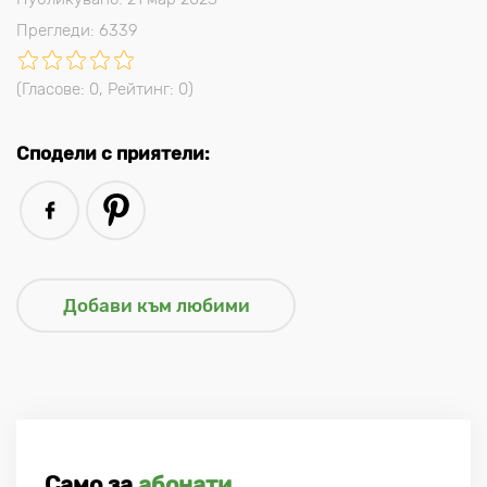
Прегледи: 6339
(Гласове:
0
, Рейтинг:
0
)
Сподели с приятели:
Само за
абонати