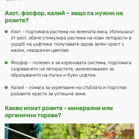
Азот, фосфор, калий – защо са нужни на
розите?
Азот - подпомага растежа на зелената маса. Излишъкът
от азот, обаче стимулира растежа на нови леторасти в
ущърб на цъфтежа: получавате здрав зелен храст с
малки, невзрачни цветове.
Фосфор - полезен е за кореновата система, подпомага
съзряването на леторастите, жизненоважен за
образуването на пъпки и буен цъфтеж.
Калий - помага за укрепване на стъблата и подготвя
розовите храсти за успешна зима.
Какво искат розите - минерални или
органични торове?