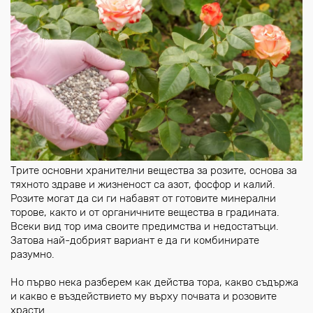
Трите основни хранителни вещества за розите, основа за
тяхното здраве и жизненост са азот, фосфор и калий.
Розите могат да си ги набавят от готовите минерални
торове, както и от органичните вещества в градината.
Всеки вид тор има своите предимства и недостатъци.
Затова най-добрият вариант е да ги комбинирате
разумно.
Но първо нека разберем как действа тора, какво съдържа
и какво е въздействието му върху почвата и розовите
храсти.