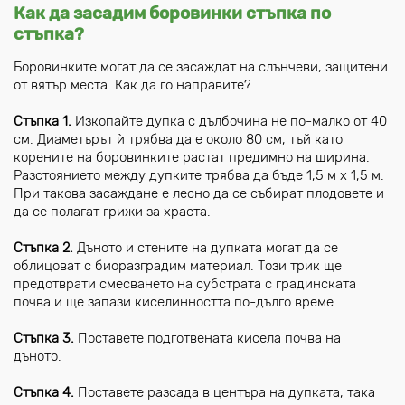
Как да засадим боровинки стъпка по
стъпка?
Боровинките могат да се засаждат на слънчеви, защитени
от вятър места. Как да го направите?
Стъпка 1.
Изкопайте дупка с дълбочина не по-малко от 40
см. Диаметърът ѝ трябва да е около 80 см, тъй като
корените на боровинките растат предимно на ширина.
Разстоянието между дупките трябва да бъде 1,5 м х 1,5 м.
При такова засаждане е лесно да се събират плодовете и
да се полагат грижи за храста.
Стъпка 2.
Дъното и стените на дупката могат да се
облицоват с биоразградим материал. Този трик ще
предотврати смесването на субстрата с градинската
почва и ще запази киселинността по-дълго време.
Стъпка 3.
Поставете подготвената кисела почва на
дъното.
Стъпка 4.
Поставете разсада в центъра на дупката, така