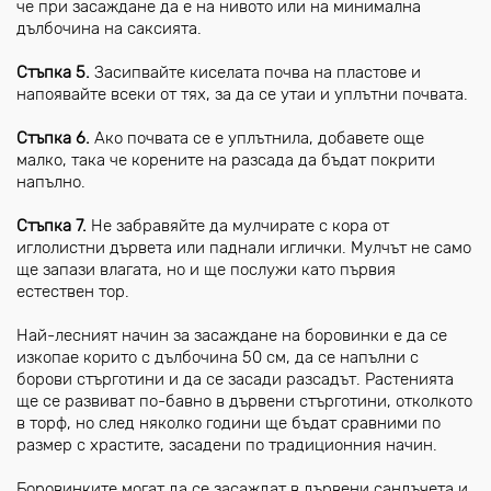
че при засаждане да е на нивото или на минимална
дълбочина на саксията.
Стъпка 5.
Засипвайте киселата почва на пластове и
напоявайте всеки от тях, за да се утаи и уплътни почвата.
Стъпка 6.
Ако почвата се е уплътнила, добавете още
малко, така че корените на разсада да бъдат покрити
напълно.
Стъпка 7.
Не забравяйте да мулчирате с кора от
иглолистни дървета или паднали иглички. Мулчът не само
ще запази влагата, но и ще послужи като първия
естествен тор.
Най-лесният начин за засаждане на боровинки е да се
изкопае корито с дълбочина 50 см, да се напълни с
борови стърготини и да се засади разсадът. Растенията
ще се развиват по-бавно в дървени стърготини, отколкото
в торф, но след няколко години ще бъдат сравними по
размер с храстите, засадени по традиционния начин.
Боровинките могат да се засаждат в дървени сандъчета и