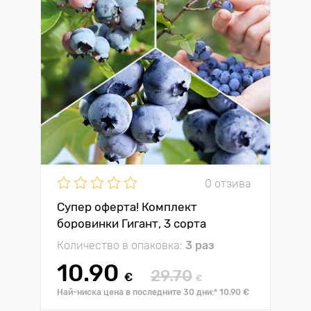
0 отзива
Супер оферта! Комплект
боровинки Гигант, 3 сорта
Количество в опаковка:
3 раз
10.90
29.70
€
€
Най-ниска цена в последните 30 дни:* 10.90 €