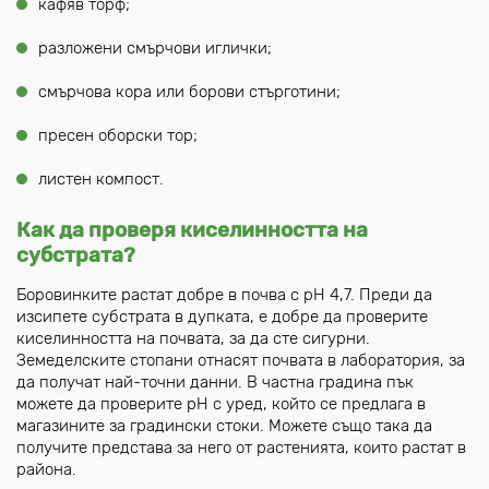
кафяв торф;
разложени смърчови иглички;
смърчова кора или борови стърготини;
пресен оборски тор;
листен компост.
Как да проверя киселинността на
субстрата?
Боровинките растат добре в почва с рН 4,7. Преди да
изсипете субстрата в дупката, е добре да проверите
киселинността на почвата, за да сте сигурни.
Земеделските стопани отнасят почвата в лаборатория, за
да получат най-точни данни. В частна градина пък
можете да проверите рН с уред, който се предлага в
магазините за градински стоки. Можете също така да
получите представа за него от растенията, които растат в
района.