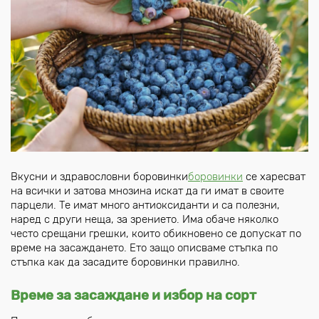
Вкусни и здравословни боровинки
боровинки
се харесват
на всички и затова мнозина искат да ги имат в своите
парцели. Те имат много антиоксиданти и са полезни,
наред с други неща, за зрението. Има обаче няколко
често срещани грешки, които обикновено се допускат по
време на засаждането. Ето защо описваме стъпка по
стъпка как да засадите боровинки правилно.
Време за засаждане и избор на сорт