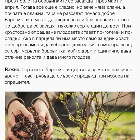
През пролетта боровинките се засаждат през март и
април. Тогава все още е хладно, но вече няма слани, а
почвата е влажна, така че разсадът понася добре.
Боровинките могат да плододават и без опрашител, но е
по-добре да се засадят няколко сорта един до друг. При
кръстосано опрашване плодовете стават по-големи и по-
сладки. Ако в парцела ви има място само за един храст,
препоръчваме ви да изберете доказания, самоопрашващ
се сорт червена боровинка, който дори и единично дава
отлична реколта и дава много плодове.
Важно.
Сортовете боровинки цъфтят и зреят по различно
време - това трябва да се вземе предвид при избора на
опрашител.