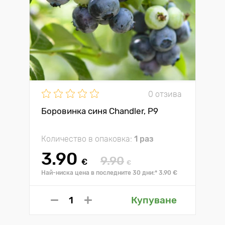
0 отзива
Боровинка синя Chandler, P9
Количество в опаковка:
1 раз
3.90
9.90
€
€
Най-ниска цена в последните 30 дни:* 3.90 €
Купуване