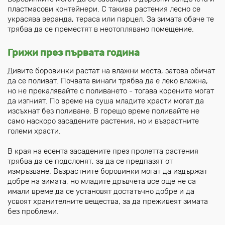
пластмасови контейнери. С такива растения лесно се
украсява веранда, тераса или парцел. За зимата обаче те
трябва да се преместят в неотоплявано помещение.
Грижи през първата година
Дивите боровинки растат на влажни места, затова обичат
да се поливат. Почвата винаги трябва да е леко влажна,
но не прекалявайте с поливането - тогава корените могат
да изгният. По време на суша младите храсти могат да
изсъхнат без поливане. В горещо време поливайте не
само наскоро засадените растения, но и възрастните
големи храсти.
В края на есента засадените през пролетта растения
трябва да се подслонят, за да се предпазят от
измръзване. Възрастните боровинки могат да издържат
добре на зимата, но младите дръвчета все още не са
имали време да се установят достатъчно добре и да
усвоят хранителните вещества, за да преживеят зимата
без проблеми.