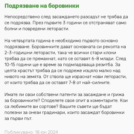
Подрязване на боровинки
Непосредствено след засаждането разсадът не трябва да
се подрязва. През първите 3 години се отстраняват само
болни и повредени леторасти.
На четвъртата година е необходимо първото основно
подрязване. Боровинките дават основната си реколта на
2-3-годишни леторасти, така че всички стари клони
трябва да се премахнат, като се оставят 6-8 млади. След
10-15 години ще е време за подмладяваща резитба. За
целта храстът трябва да се подреже изцяло малко над
нивото на земята. От ствола ще израснат нови леторасти,
от които трябва да се оставят 7-8 от най-силните.
Имате ли свои собствени патенти за засаждане и грижа
за боровинките? Споделете своя опит в коментарите. Кои
са любимите ви сортове? Вашите съвети ще бъдат
полезни за онези градинари, които засаждат боровинки
за първи път.
Публикувано: 18 юн 2024