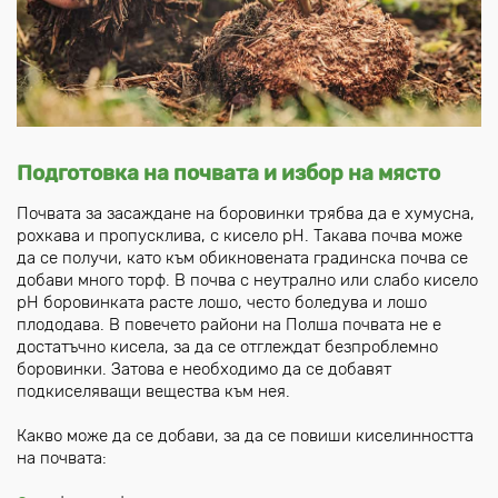
Подготовка на почвата и избор на място
Почвата за засаждане на боровинки трябва да е хумусна,
рохкава и пропусклива, с кисело pH. Такава почва може
да се получи, като към обикновената градинска почва се
добави много торф. В почва с неутрално или слабо кисело
рН боровинката расте лошо, често боледува и лошо
плододава. В повечето райони на Полша почвата не е
достатъчно кисела, за да се отглеждат безпроблемно
боровинки. Затова е необходимо да се добавят
подкиселяващи вещества към нея.
Какво може да се добави, за да се повиши киселинността
на почвата: