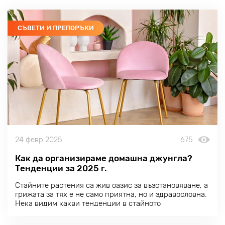
СЪВЕТИ И ПРЕПОРЪКИ
24 февр 2025
675
Как да организираме домашна джунгла?
Тенденции за 2025 г.
Стайните растения са жив оазис за възстановяване, а
грижата за тях е не само приятна, но и здравословна.
Нека видим какви тенденции в стайното
градинарство се очертават през 2025 г. и как те могат
да бъдат адаптирани към вашите нужди.