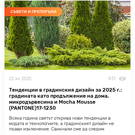
СЪВЕТИ И ПРЕПОРЪКИ
22 ян 2025
937
Тенденции в градинския дизайн за 2025 г.:
градината като продължение на дома,
микродървесина и Mocha Mousse
(PANTONE)17-1230
Всяка година светът открива нови тенденции в
модата и технологиите, а градинският дизайн не
прави изключение. Свикнали сме да следим
тенденциите в облеклото, интериора и дори в