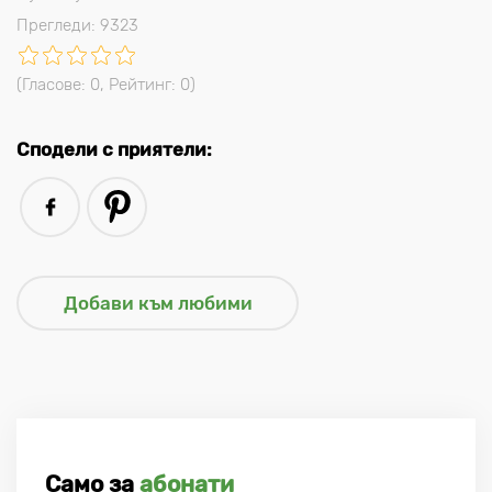
Прегледи: 9323
(Гласове:
0
, Рейтинг:
0
)
Сподели с приятели:
Само за
абонати