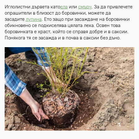
Иглолистни дървета като
ела
или
смърч
. За да привлечете
опрашители в близост до боровинки, можете да
засадите
лупина
. Ето защо при засаждане на боровинки
обикновено се подкиселява цялата леха. Освен това
боровинката е храст, който се справя добре и в саксии.
Понякога тя се засажда и в почва в саксии без дъно.