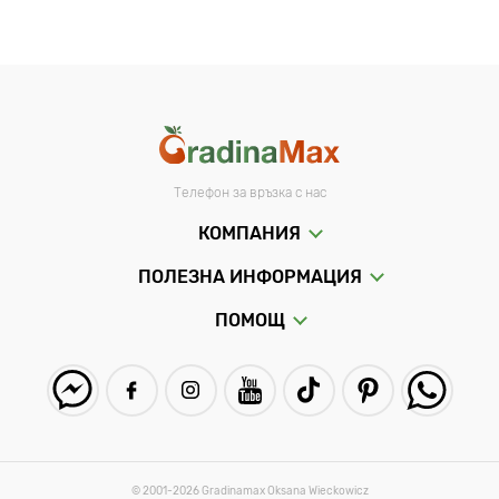
Ботанически характеристики на
лалетата
Пъпките винаги са много ярко оцветени и са съставени
от остро заострени венчелистчета, които разцъфват
напълно и образуват звезда.
Листата на растенията често са петнисти и раирани,
Телефон за връзка с нас
което е много декоративно.
КОМПАНИЯ
Растенията са много компактни и не надвишават 15-20
cm височина, което позволява засаждането им в
ПОЛЕЗНА ИНФОРМАЦИЯ
алпинеуми и бордюри, както и в ниски, широки саксии за
украса на тераси и балкони.
ПОМОЩ
Ботанически лалета - засаждане и
грижи
Въпреки значителните си визуални разлики от идеалните
лалета Triumph
или
Darwin
, ботаническите лалета се
различават малко от вариететните растения по отношение
на начина на отглеждане.
© 2001-2026 Gradinamax Oksana Wieckowicz