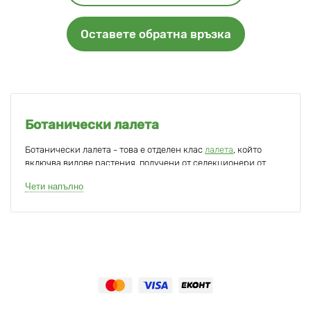
Оставете обратна връзка
Ботанически лалета
Ботанически лалета - това е отделен клас
лалета
, който
включва видове растения, получени от селекционери от
дивата природа.
Чети напълно
Основната отличителна черта на ботаническите лалета е, че
те могат да се отглеждат, без да се изкопават луковиците
всяка година - формата и цветът на цветето ще останат
същите. След 5-6 години растенията трябва да се изкопаят,
за да се отделят малките луковици на потомството за по-
нататъшно отглеждане. В противен случай лалетата ще
започнат да растат на кичури, което е необичайно за тези
растения.