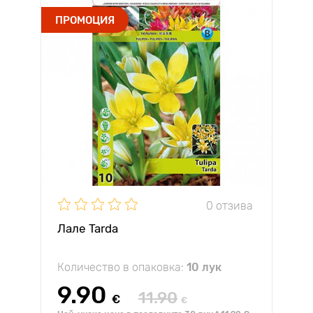
ПРОМОЦИЯ
0 отзива
Лале Tarda
Количество в опаковка:
10 лук
9.90
11.90
€
€