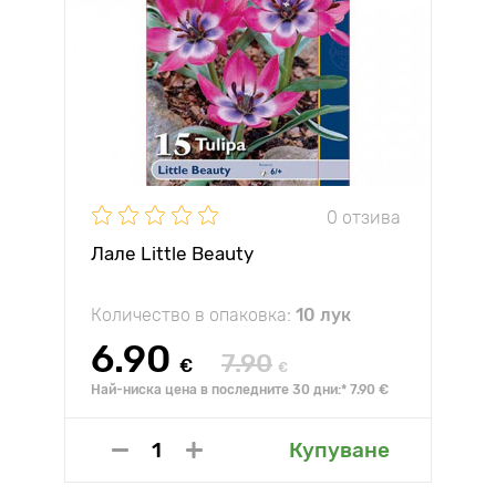
0 отзива
Лале Little Beauty
Количество в опаковка:
10 лук
6.90
7.90
€
€
Най-ниска цена в последните 30 дни:* 7.90 €
Купуване