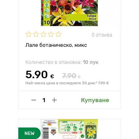
0 отзива
Лале ботаническо, микс
Количество в опаковка:
10 лук
5.90
7.90
€
€
Най-ниска цена в последните 30 дни:* 7.90 €
Купуване
NEW