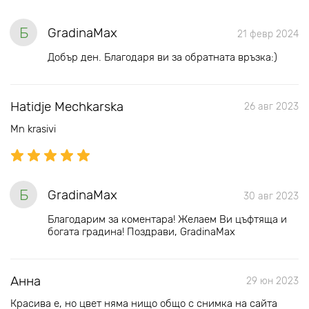
Б
GradinaMax
21 февр 2024
Добър ден. Благодаря ви за обратната връзка:)
Hatidje Mechkarska
26 авг 2023
Mn krasivi
Б
GradinaMax
30 авг 2023
Благодарим за коментара! Желаем Ви цъфтяща и
богата градина! Поздрави, GradinaMax
Анна
29 юн 2023
Красива е, но цвет няма нищо общо с снимка на сайта