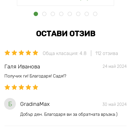
ОСТАВИ ОТЗИВ
Обща класация: 4.8
112 отзива
Галя Иванова
24 май 2024
Получих ги! Благодаря! Садя!?
Б
GradinaMax
30 май 2024
Добър ден. Благодаря ви за обратната връзка:)