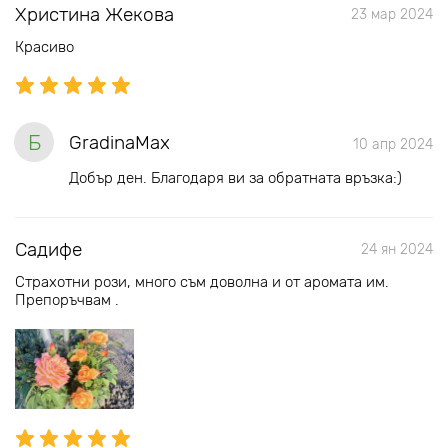
Христина Жекова
23 мар 2024
Красиво
Б
GradinaMax
10 апр 2024
Добър ден. Благодаря ви за обратната връзка:)
Садифе
24 ян 2024
Страхотни рози, много съм доволна и от аромата им.
Препоръчвам .