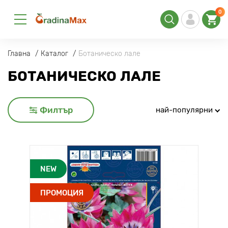
0
Главна
Каталог
Ботаническо лале
БОТАНИЧЕСКО ЛАЛЕ
Филтър
най-популярни
NEW
ПРОМОЦИЯ