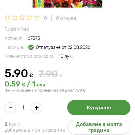
0
0 отзива
Tulips Mixed
Артикул:
67873
Наличие:
Отпътуване от 22.08.2026
Количество в опаковка:
10 лук.
5.90
7.90
€
€
0.59
/ 1
€
лук
Най-ниска цена в последните 30 дни:* 7.90 €
-
+
Купуване
Добавяне в моята
2
души
добавиха в моята градина
градина