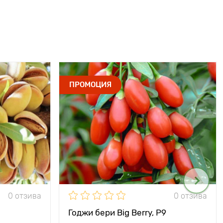
ПРОМОЦИЯ
0 отзива
0 отзива
Годжи бери Big Berry, P9