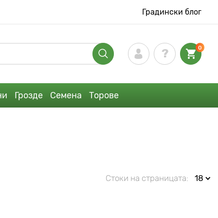
Градински блог
0
ни
Грозде
Семена
Торове
Стоки на страницата:
18