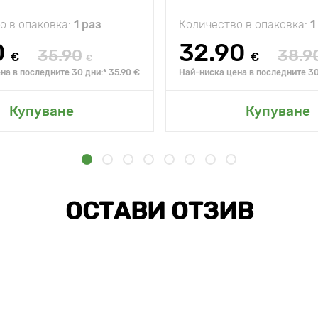
о в опаковка:
1 раз
Количество в опаковка:
1
0
32.90
35.90
38.9
€
€
€
на в последните 30 дни:* 35.90 €
Най-ниска цена в последните 30
Купуване
Купуване
ОСТАВИ ОТЗИВ