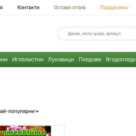
я
Контакти
Остави отзив
Поддръжка
вни
Иглолистни
Луковици
Плодове
Ягодоплод
ай-популярни