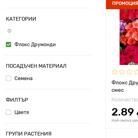
Специални
ПРОМОЦИ
характерис
КАТЕГОРИИ
Височина н
растението
Ф
Разстояние
растенията
Флокс Друмонди
Местополо
ПОСАДЪЧЕН МАТЕРИАЛ
Семена
Флокс Дру
смес
ФИЛТЪР
Количество
2.89
Цветя
Най-ниска цен
ГРУПИ РАСТЕНИЯ
Добавя