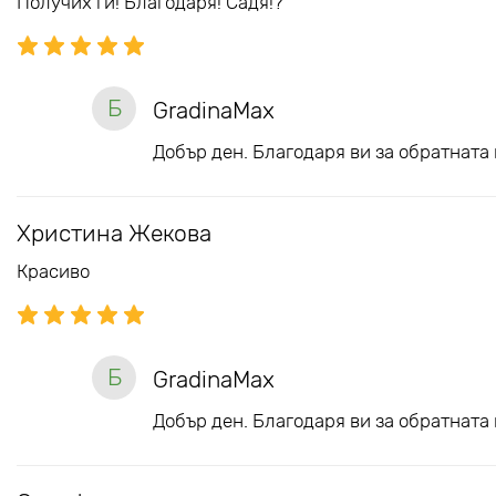
Получих ги! Благодаря! Садя!?
Б
GradinaMax
Добър ден. Благодаря ви за обратната 
Христина Жекова
Красиво
Б
GradinaMax
Добър ден. Благодаря ви за обратната 