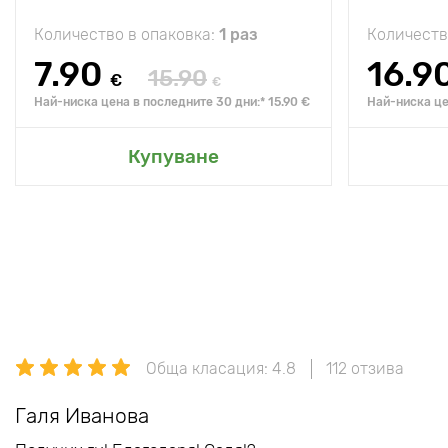
Количество в опаковка:
1 раз
Количеств
7.90
16.9
15.90
€
€
Най-ниска цена в последните 30 дни:* 15.90 €
Най-ниска це
Купуване
Обща класация: 4.8
112 отзива
Галя Иванова