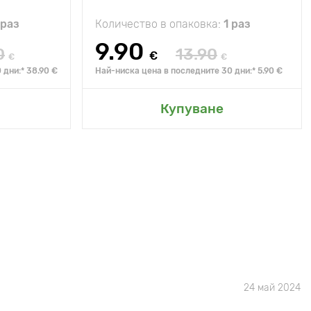
 раз
Количество в опаковка:
1 раз
9.90
0
13.90
€
€
€
 дни:* 38.90 €
Най-ниска цена в последните 30 дни:* 5.90 €
Купуване
24 май 2024