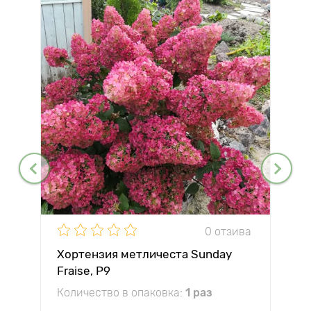
0 отзива
Хортензия метличеста Sunday
Fraise, P9
Количество в опаковка:
1 раз