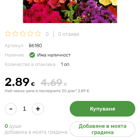
0
0 отзива
Артикул:
86180
Наличие:
Има наличност
Количество в опаковка:
1 оп.
2.89
4.69
€
€
Най-ниска цена в последните 30 дни:* 2.89 €
-
+
Купуване
Добавяне в моята
0
души
добавиха в моята градина
градина