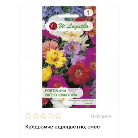
0 отзива
Калдръмче едроцветно, смес