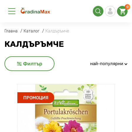
0
Главна
Каталог
Калдъръмче
КАЛДЪРЪМЧЕ
Филтър
най-популярни
ПРОМОЦИЯ