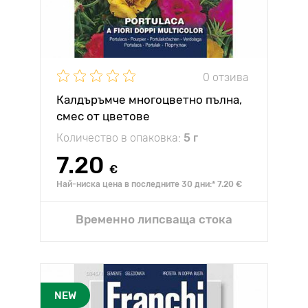
0 отзива
Калдъръмче многоцветно пълна,
смес от цветове
Количество в опаковка:
5 г
7.20
€
Най-ниска цена в последните 30 дни:* 7.20 €
Временно липсваща стока
NEW