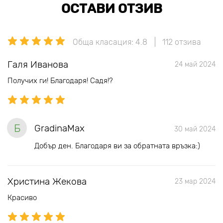
ОСТАВИ ОТЗИВ
Обща класация: 4.8
112 отзива
Галя Иванова
24 май 2024
Получих ги! Благодаря! Садя!?
Б
GradinaMax
30 май 2024
Добър ден. Благодаря ви за обратната връзка:)
Христина Жекова
23 мар 2024
Красиво