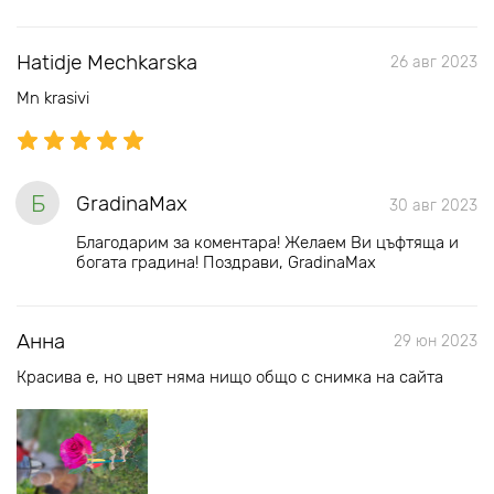
Hatidje Mechkarska
26 авг 2023
Mn krasivi
Б
GradinaMax
30 авг 2023
Благодарим за коментара! Желаем Ви цъфтяща и
богата градина! Поздрави, GradinaMax
Анна
29 юн 2023
Красива е, но цвет няма нищо общо с снимка на сайта