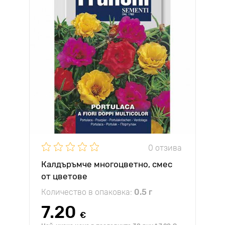
0 отзива
Калдъръмче многоцветно, смес
от цветове
Количество в опаковка:
0.5 г
7.20
€