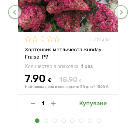
0 отзива
Хортензия метличеста Sunday
Fraise, P9
Количество в опаковка:
1 раз
7.90
15.90
€
€
Най-ниска цена в последните 30 дни:* 15.90 €
Купуване