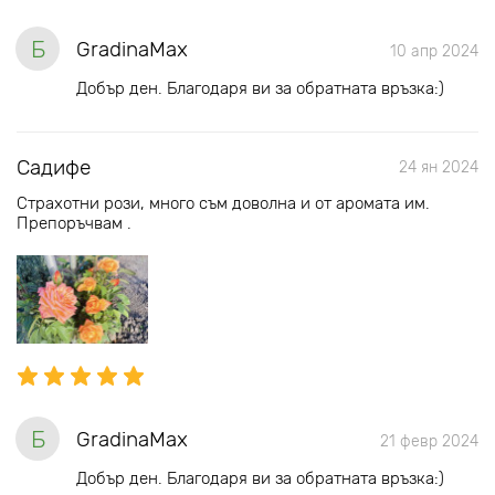
Б
GradinaMax
10 апр 2024
Добър ден. Благодаря ви за обратната връзка:)
Садифе
24 ян 2024
Страхотни рози, много съм доволна и от аромата им.
Препоръчвам .
Б
GradinaMax
21 февр 2024
Добър ден. Благодаря ви за обратната връзка:)