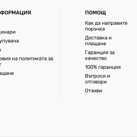
НФОРМАЦИЯ
ПОМОЩ
Как да направите
поръчка
динари
Доставка и
купувача
плащане
а
Гаранция за
качество
овия на политиката за
т
100% гаранция
лащане
Въпроси и
отговори
Отзиви