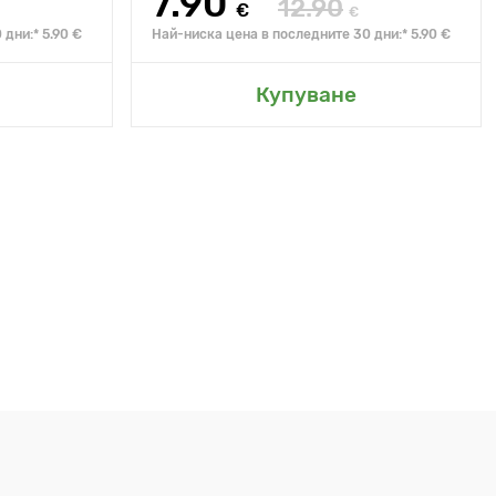
7.90
12.90
€
€
дни:* 5.90 €
Най-ниска цена в последните 30 дни:* 5.90 €
Купуване