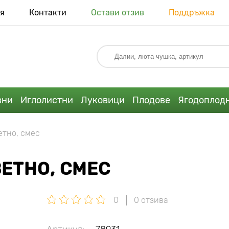
я
Контакти
Остави отзив
Поддръжка
вни
Иглолистни
Луковици
Плодове
Ягодоплод
тно, смес
ЕТНО, СМЕС
0
0 отзива