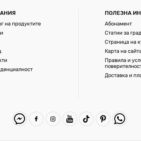
АНИЯ
ПОЛЕЗНА И
ог на продуктите
Абонамент
и
Статии за гра
с
Страница на 
щ
Карта на сайт
кти
Правила и усл
поверителнос
денциалност
Доставка и п