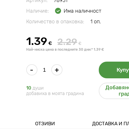
Артикул:
78931
Наличие:
Има наличност
Количество в опаковка:
1 оп.
1.39
2.29
€
€
Най-ниска цена в последните 30 дни:* 1.39 €
-
+
Купу
Добавяне
10
души
добавиха в моята градина
гра
ОТЗИВИ
ДОСТАВКА И 