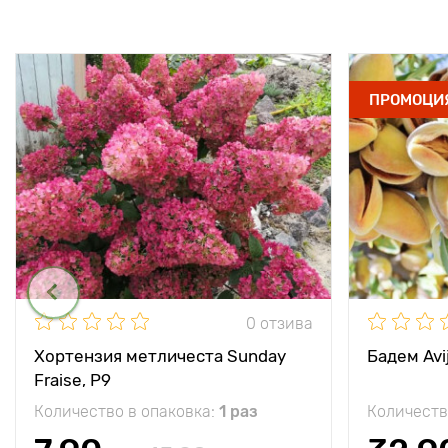
ПРОМОЦИ
0 отзива
Хортензия метличеста Sunday
Бадем Avij
Fraise, P9
Количество в опаковка:
1 раз
Количеств