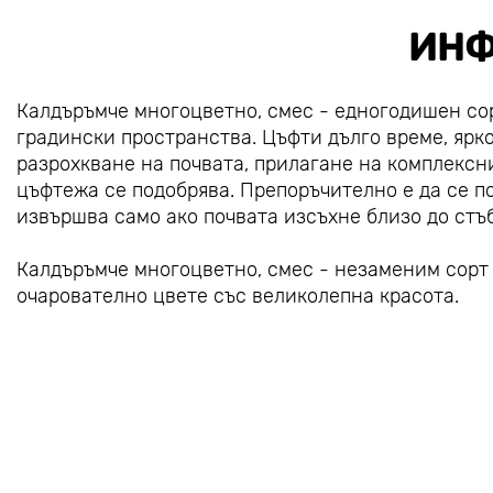
ИНФ
Калдъръмче многоцветно, смес - едногодишен сор
градински пространства. Цъфти дълго време, ярк
разрохкване на почвата, прилагане на комплексни
цъфтежа се подобрява. Препоръчително е да се по
извършва само ако почвата изсъхне близо до стъ
Калдъръмче многоцветно, смес - незаменим сорт 
очарователно цвете със великолепна красота.