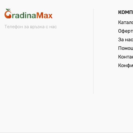
КОМП
Катал
Телефон за връзка с нас
Оферт
За на
Помо
Конта
Конфи