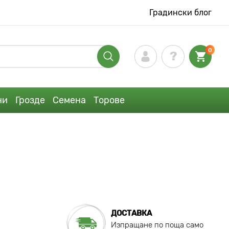
Градински блог
0
ни
Грозде
Семена
Торове
ДОСТАВКА
Изпращане по поща само