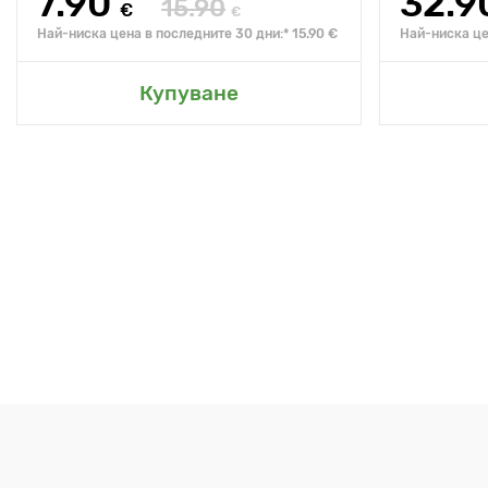
7.90
32.9
15.90
€
€
Най-ниска цена в последните 30 дни:* 15.90 €
Най-ниска це
Купуване