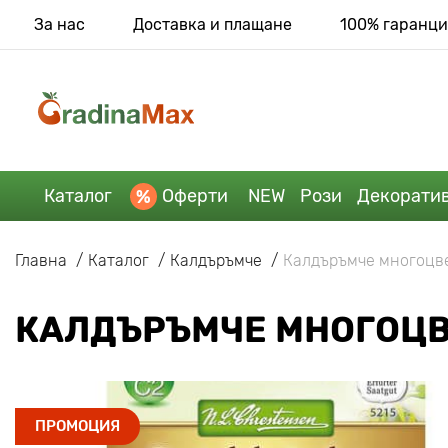
За нас
Доставка и плащане
100% гаранци
Каталог
Оферти
NEW
Рози
Декорати
Главна
Каталог
Калдъръмче
Калдъръмче многоцве
КАЛДЪРЪМЧЕ МНОГОЦВ
ПРОМОЦИЯ