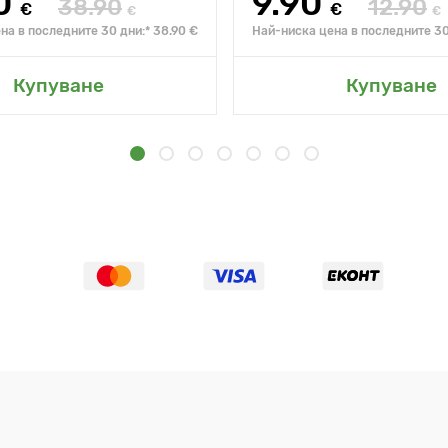
0
9.90
38.90
12.90
€
€
€
€
на в последните 30 дни:* 38.90 €
Най-ниска цена в последните 30 
Купуване
Купуване