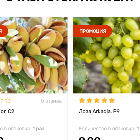
Я
ПРОМОЦИЯ
0 отзива
or, С2
Лоза Arkadia, Р9
о в опаковка:
1 раз
Количество в опаковка:
1