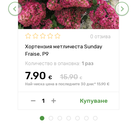
0 отзива
Хортензия метличеста Sunday
Fraise, P9
Количество в опаковка:
1 раз
7.90
15.90
€
€
Най-ниска цена в последните 30 дни:* 15.90 €
Купуване