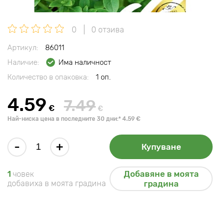
0
0 отзива
Артикул:
86011
Наличие:
Има наличност
Количество в опаковка:
1 оп.
4.59
7.49
€
€
Най-ниска цена в последните 30 дни:* 4.59 €
-
+
Купуване
Добавяне в моята
1
човек
добавиха в моята градина
градина