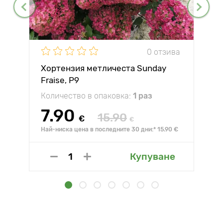
0 отзива
Хортензия метличеста Sunday
Fraise, P9
Количество в опаковка:
1 раз
7.90
15.90
€
€
Най-ниска цена в последните 30 дни:* 15.90 €
Купуване