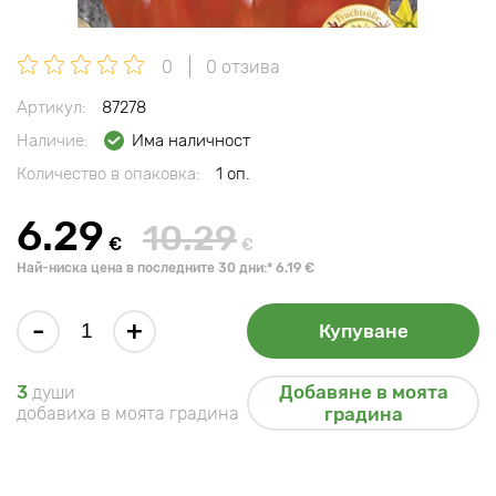
0
0 отзива
Артикул:
87278
Наличие:
Има наличност
Количество в опаковка:
1 оп.
6.29
10.29
€
€
Най-ниска цена в последните 30 дни:* 6.19 €
-
+
Купуване
Добавяне в моята
3
души
добавиха в моята градина
градина