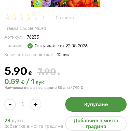
0
0 отзива
Freesia Double Mixed
Артикул:
76235
Наличие:
Отпътуване от 22.08.2026
Количество в опаковка:
10 лук.
5.90
7.90
€
€
0.59
/ 1
€
лук
Най-ниска цена в последните 30 дни:* 7.90 €
-
+
Купуване
Добавяне в моята
28
души
добавиха в моята градина
градина