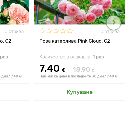
0 отзива
0 отзива
o, C2
Роза катерлива Pink Cloud, C2
 раз
Количество в опаковка:
1 раз
7.40
18.90
€
€
дни:* 7.40 €
Най-ниска цена в последните 30 дни:* 7.40 €
Купуване