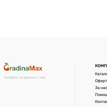
КОМП
Катал
Телефон за връзка с нас
Оферт
За на
Помо
Конта