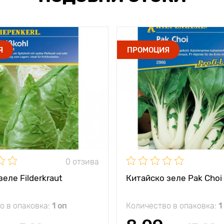
Я
ПРОМОЦИЯ
0 отзива
зеле Filderkraut
Китайско зеле Pak Choi 
о в опаковка:
1 оп
Количество в опаковка:
1