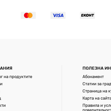
АНИЯ
ПОЛЕЗНА И
ог на продуктите
Абонамент
и
Статии за гра
с
Страница на 
щ
Карта на сайт
кти
Правила и усл
поверителнос