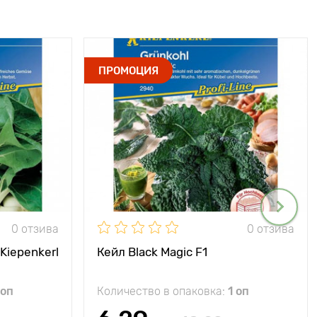
ПРОМОЦИЯ
0 отзива
0 отзива
Kiepenkerl
Кейл Black Magic F1
 оп
Количество в опаковка:
1 оп