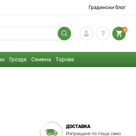
Градински блог
0
ни
Грозде
Семена
Торове
ДОСТАВКА
Изпращане по поща само