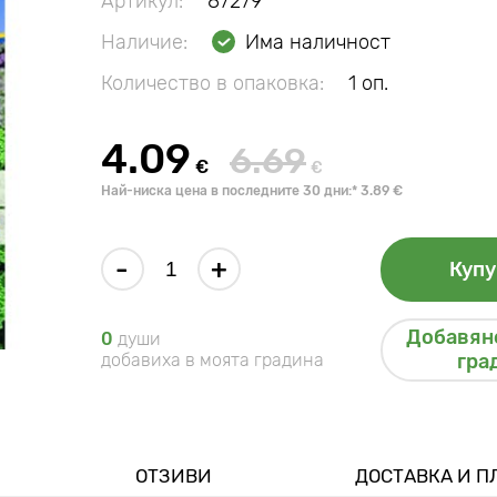
Артикул:
87279
Наличие:
Има наличност
Количество в опаковка:
1 оп.
4.09
6.69
€
€
Най-ниска цена в последните 30 дни:* 3.89 €
-
+
Купу
Добавяне
0
души
добавиха в моята градина
гра
ОТЗИВИ
ДОСТАВКА И 