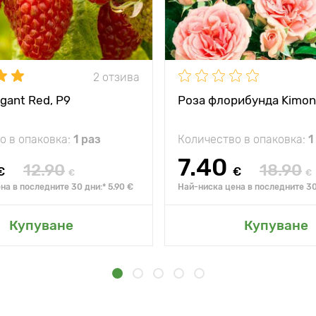
2 отзива
gant Red, Р9
Роза флорибунда Kimon
о в опаковка:
1 раз
Количество в опаковка:
1
7.40
12.90
18.90
€
€
€
€
на в последните 30 дни:* 5.90 €
Най-ниска цена в последните 30 
Купуване
Купуване