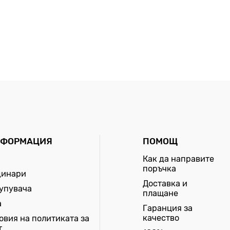
НФОРМАЦИЯ
ПОМОЩ
Как да направите
поръчка
динари
Доставка и
купувача
плащане
а
Гаранция за
качество
овия на политиката за
т