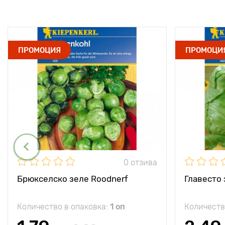
ПРОМОЦИЯ
ПРОМОЦИ
0 отзива
Брюкселско зеле Roodnerf
Главесто 
Количество в опаковка:
1 оп
Количеств