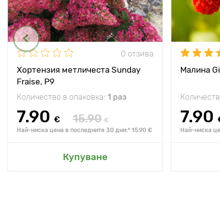
0 отзива
Хортензия метличеста Sunday
Малина Gi
Fraise, P9
Количество в опаковка:
1 раз
Количеств
7.90
7.90
15.90
€
€
Най-ниска цена в последните 30 дни:* 15.90 €
Най-ниска це
Купуване