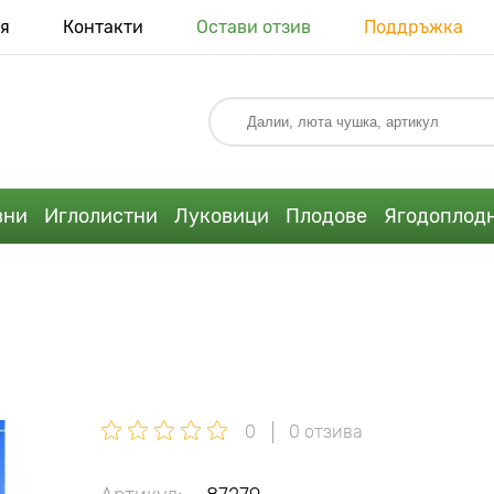
я
Контакти
Остави отзив
Поддръжка
вни
Иглолистни
Луковици
Плодове
Ягодоплод
0
0 отзива