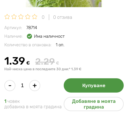
0
0 отзива
Артикул:
78714
Наличие:
Има наличност
Количество в опаковка:
1 оп.
1.39
2.29
€
€
Най-ниска цена в последните 30 дни:* 1.39 €
-
+
Купуване
Добавяне в моята
1
човек
добавиха в моята градина
градина