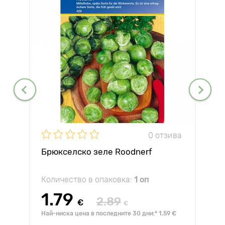
0 отзива
Брюкселско зеле Roodnerf
Количество в опаковка:
1 оп
1.79
2.89
€
€
Най-ниска цена в последните 30 дни:* 1.59 €