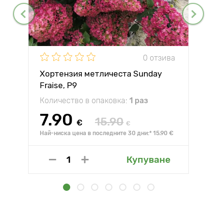
0 отзива
Хортензия метличеста Sunday
Fraise, P9
Количество в опаковка:
1 раз
7.90
15.90
€
€
Най-ниска цена в последните 30 дни:* 15.90 €
Купуване