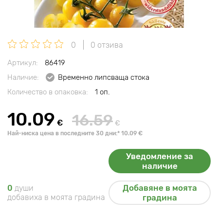
0
0 отзива
Артикул:
86419
Наличие:
Временно липсваща стока
Количество в опаковка:
1 оп.
10.09
16.59
€
€
Най-ниска цена в последните 30 дни:* 10.09 €
Уведомление за
наличие
Добавяне в моята
0
души
добавиха в моята градина
градина