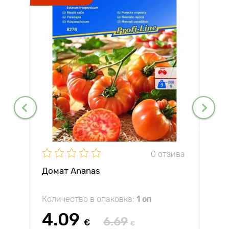
0 отзива
Домат Ananas
Количество в опаковка:
1 оп
4.09
6.69
€
€