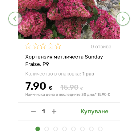
0 отзива
Хортензия метличеста Sunday
Fraise, P9
Количество в опаковка:
1 раз
7.90
15.90
€
€
Най-ниска цена в последните 30 дни:* 15.90 €
Купуване