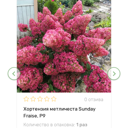
0 отзива
Хортензия метличеста Sunday
Fraise, P9
Количество в опаковка:
1 раз