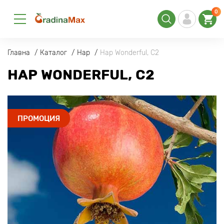
0
Главна
Каталог
Нар
Нар Wonderful, С2
НАР WONDERFUL, С2
ПРОМОЦИЯ