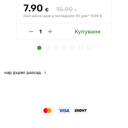
7.90
15.90
€
€
Най-ниска цена в последните 30 дни:* 15.90 €
Купуване
нар дърво разсад