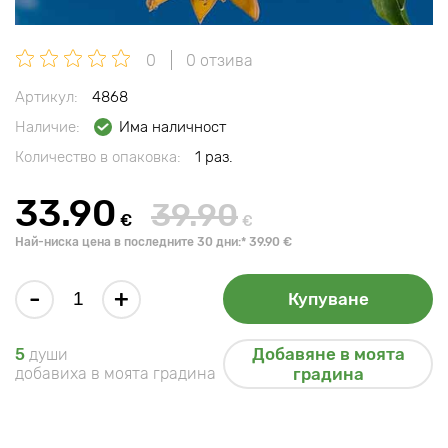
0
0 отзива
Артикул:
4868
Наличие:
Има наличност
Количество в опаковка:
1 раз.
33.90
39.90
€
€
Най-ниска цена в последните 30 дни:* 39.90 €
-
+
Купуване
Добавяне в моята
5
души
добавиха в моята градина
градина