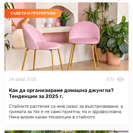
СЪВЕТИ И ПРЕПОРЪКИ
24 февр 2025
675
Как да организираме домашна джунгла?
Тенденции за 2025 г.
Стайните растения са жив оазис за възстановяване, а
грижата за тях е не само приятна, но и здравословна.
Нека видим какви тенденции в стайното
градинарство се очертават през 2025 г. и как те могат
да бъдат адаптирани към вашите нужди.