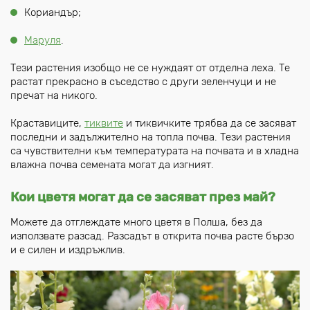
Кориандър;
Mаруля
.
Тези растения изобщо не се нуждаят от отделна леха. Те
растат прекрасно в съседство с други зеленчуци и не
пречат на никого.
Краставиците,
тиквите
и тиквичките трябва да се засяват
последни и задължително на топла почва. Тези растения
са чувствителни към температурата на почвата и в хладна
влажна почва семената могат да изгният.
Кои цветя могат да се засяват през май?
Можете да отглеждате много цветя в Полша, без да
използвате разсад. Разсадът в открита почва расте бързо
и е силен и издръжлив.