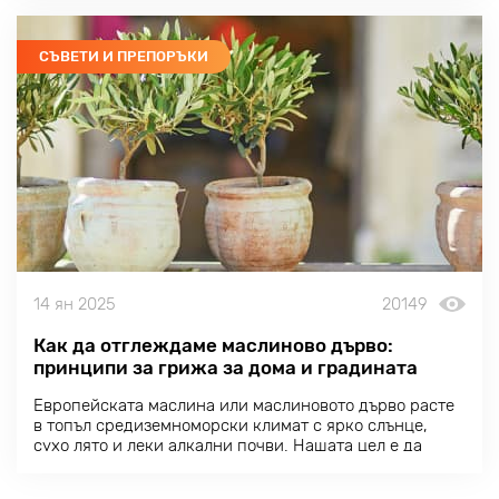
храната, но защо да не обърнем внимание на това,
което се случва в градинския дизайн?
СЪВЕТИ И ПРЕПОРЪКИ
14 ян 2025
20149
Как да отглеждаме маслиново дърво:
принципи за грижа за дома и градината
Европейската маслина или маслиновото дърво расте
в топъл средиземноморски климат с ярко слънце,
сухо лято и леки алкални почви. Нашата цел е да
възпроизведем тези условия във възможно най-
голяма степен, за да осигурим успешно отглеждане и