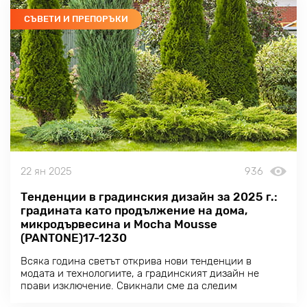
СЪВЕТИ И ПРЕПОРЪКИ
22 ян 2025
936
Тенденции в градинския дизайн за 2025 г.:
градината като продължение на дома,
микродървесина и Mocha Mousse
(PANTONE)17-1230
Всяка година светът открива нови тенденции в
модата и технологиите, а градинският дизайн не
прави изключение. Свикнали сме да следим
тенденциите в облеклото, интериора и дори в