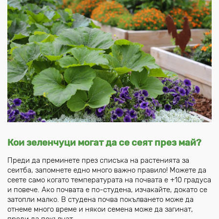
Кои зеленчуци могат да се сеят през май?
Преди да преминете през списъка на растенията за
сеитба, запомнете едно много важно правило! Можете да
сеете само когато температурата на почвата е +10 градуса
и повече. Ако почвата е по-студена, изчакайте, докато се
затопли малко. В студена почва покълването може да
отнеме много време и някои семена може да загинат,
преди да покълнат.