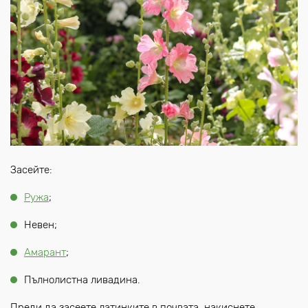
Засейте:
Ружа
;
Невен;
Амарант
;
Пълнолистна ливадина.
Преди да засеете латинките в почвата, накиснете