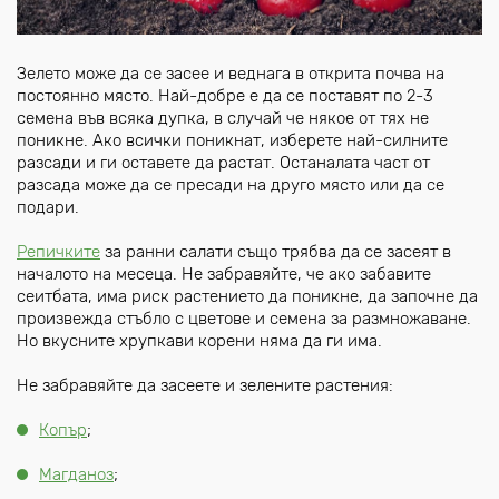
Зелето може да се засее и веднага в открита почва на
постоянно място. Най-добре е да се поставят по 2-3
семена във всяка дупка, в случай че някое от тях не
поникне. Ако всички поникнат, изберете най-силните
разсади и ги оставете да растат. Останалата част от
разсада може да се пресади на друго място или да се
подари.
Репичките
за ранни салати също трябва да се засеят в
началото на месеца. Не забравяйте, че ако забавите
сеитбата, има риск растението да поникне, да започне да
произвежда стъбло с цветове и семена за размножаване.
Но вкусните хрупкави корени няма да ги има.
Не забравяйте да засеете и зелените растения:
Копър
;
Магданоз
;