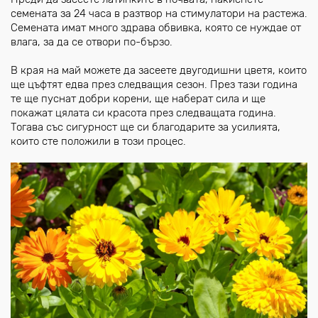
семената за 24 часа в разтвор на стимулатори на растежа.
Семената имат много здрава обвивка, която се нуждае от
влага, за да се отвори по-бързо.
В края на май можете да засеете двугодишни цветя, които
ще цъфтят едва през следващия сезон. През тази година
те ще пуснат добри корени, ще наберат сила и ще
покажат цялата си красота през следващата година.
Тогава със сигурност ще си благодарите за усилията,
които сте положили в този процес.