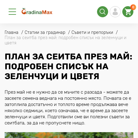
0
Главна
Статии за градинар
Съвети и препоръки
План за сеитба през май: подробен списък на зеленчуци и
цветя
ПЛАН ЗА СЕИТБА ПРЕЗ МАЙ:
ПОДРОБЕН СПИСЪК НА
ЗЕЛЕНЧУЦИ И ЦВЕТЯ
През май не е нужно да се мъчите с разсада - можете да
засеете семена веднага на постоянно място. Почвата се е
затоплила достатъчно и топлото време продължава вече
няколко седмици, което означава, че е време да засеете
зеленчуци и цветя. Подготвили сме ви полезни съвети за
сеитбата, за да не пропуснете нищо.