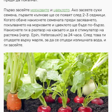
Първо засейте
морковите
и
цвеклото
. Ако засеете сухи
семена, първите кълнове ще се появят след 2-3 седмици.
Когато обаче накиснете семената преди засяването,
покълването на морковите и цвеклото ще бъде по-бързо.
Накиснете ги в разтвор на какъвто и да е стимулатор на
растежа (напр. Epin, Heteroauxin) за 24 часа. След това ги
отцедете върху марля, за да се отцеди излишната вода, и
ги засейте.