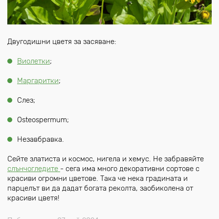
Двугодишни цветя за засяване:
Виолетки
;
Маргаритки
;
Слез;
Osteospermum;
Незавбравка.
Сейте златиста и космос, нигела и хемус. Не забравяйте
слънчогледите
- сега има много декоративни сортове с
красиви огромни цветове. Така че нека градината и
парцелът ви да дадат богата реколта, заобиколена от
красиви цветя!