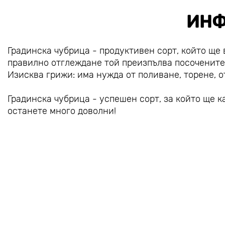
ИНФ
Градинска чубрица - продуктивен сорт, който ще 
правилно отглеждане той преизпълва посочените 
Изисква грижи: има нужда от поливане, торене, о
Градинска чубрица - успешен сорт, за който ще 
останете много доволни!