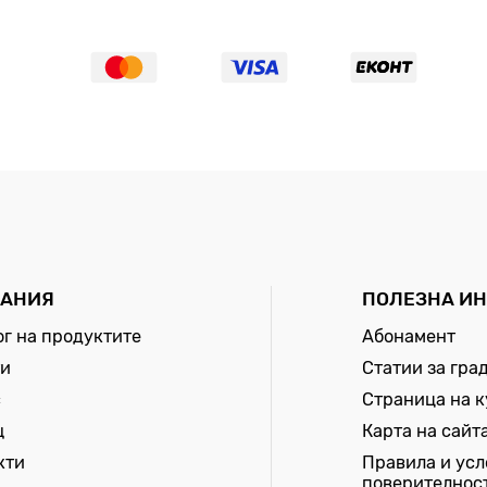
АНИЯ
ПОЛЕЗНА И
ог на продуктите
Абонамент
и
Статии за гра
с
Страница на 
щ
Карта на сайт
кти
Правила и усл
поверителнос