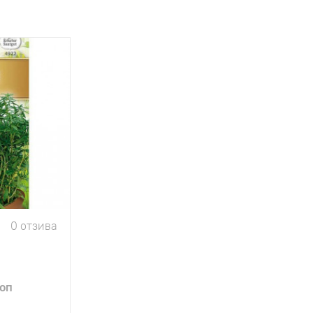
0 отзива
 оп