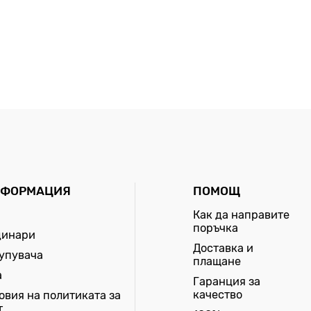
НФОРМАЦИЯ
ПОМОЩ
Как да направите
поръчка
динари
Доставка и
купувача
плащане
а
Гаранция за
качество
овия на политиката за
т