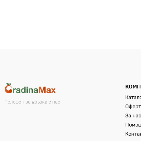
КОМП
Катал
Телефон за връзка с нас
Оферт
За на
Помо
Конта