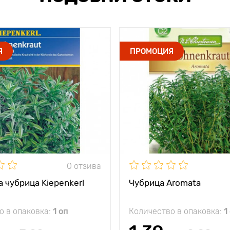
Я
ПРОМОЦИЯ
0 отзива
 чубрица Kiepenkerl
Чубрица Aromata
о в опаковка:
1 оп
Количество в опаковка:
1