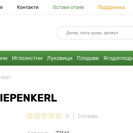
я
Контакти
Остави отзив
Поддръжка
вни
Иглолистни
Луковици
Плодове
Ягодоплод
nkerl
IEPENKERL
0
0 отзива