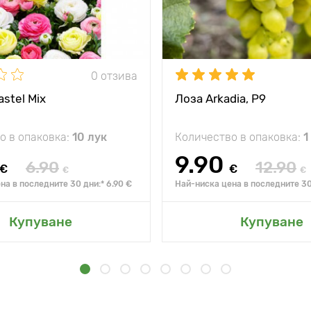
0 отзива
stel Mix
Лоза Arkadia, Р9
о в опаковка:
10 лук
Количество в опаковка:
1
9.90
6.90
12.90
€
€
€
€
на в последните 30 дни:* 6.90 €
Най-ниска цена в последните 30 
Купуване
Купуване