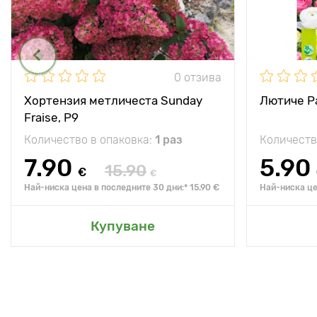
0 отзива
Хортензия метличеста Sunday
Лютиче Pa
Fraise, P9
Количество в опаковка:
1 раз
Количеств
7.90
5.90
15.90
€
€
Най-ниска цена в последните 30 дни:* 15.90 €
Най-ниска це
Купуване