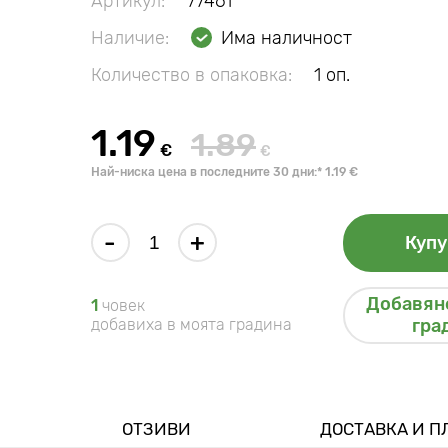
Артикул:
77461
Наличие:
Има наличност
Количество в опаковка:
1 оп.
1.19
1.89
€
€
Най-ниска цена в последните 30 дни:* 1.19 €
-
+
Купу
Добавяне
1
човек
добавиха в моята градина
гра
ОТЗИВИ
ДОСТАВКА И 