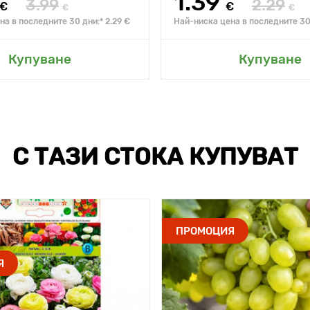
1.39
3.99
2.29
€
€
€
€
а в последните 30 дни:* 2.29 €
Най-ниска цена в последните 30 
Купуване
Купуване
С ТАЗИ СТОКА КУПУВАТ
ПРОМОЦИЯ
Я