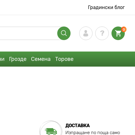
Градински блог
0
ни
Грозде
Семена
Торове
ДОСТАВКА
Изпращане по поща само