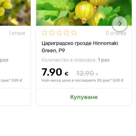
1 отзив
0 отзива
Цариградско грозде Hinnomaki
Green, Р9
 раз
Количество в опаковка:
1 раз
7.90
12.90
€
€
дни:* 5.90 €
Най-ниска цена в последните 30 дни:* 5.90 €
Купуване