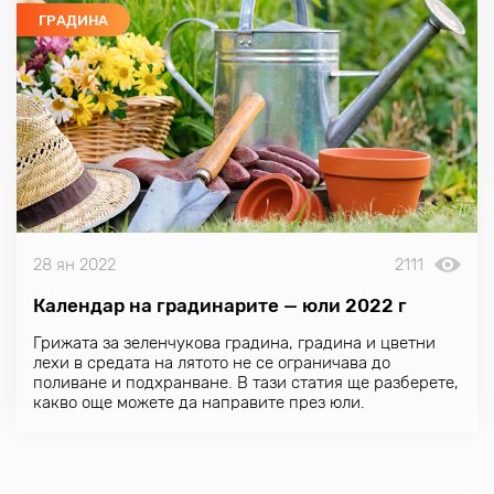
ГРАДИНА
28 ян 2022
2111
Календар на градинарите — юли 2022 г
Грижата за зеленчукова градина, градина и цветни
лехи в средата на лятото не се ограничава до
поливане и подхранване. В тази статия ще разберете,
какво още можете да направите през юли.
Подрязваме овощни дървета, обработваме ягоди,
прищипваме домати, лекуваме лехи от болести и
вредители. Лунният календар на градинаря за юли
2022 г. — следвайте линка!