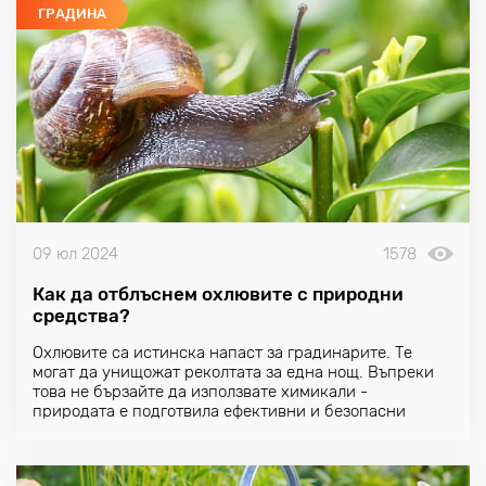
ГРАДИНА
09 юл 2024
1578
Как да отблъснем охлювите с природни
средства?
Охлювите са истинска напаст за градинарите. Те
могат да унищожат реколтата за една нощ. Въпреки
това не бързайте да използвате химикали -
природата е подготвила ефективни и безопасни
начини за защита срещу тези вредители.