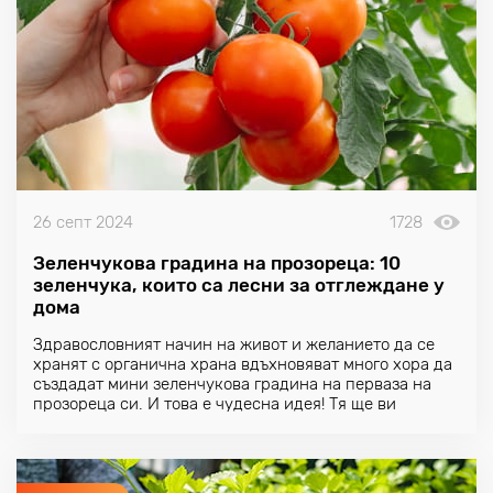
26 септ 2024
1728
Зеленчукова градина на прозореца: 10
зеленчука, които са лесни за отглеждане у
дома
Здравословният начин на живот и желанието да се
хранят с органична храна вдъхновяват много хора да
създадат мини зеленчукова градина на перваза на
прозореца си. И това е чудесна идея! Тя ще ви
гарантира, че винаги ще имате под ръка пресни и
вкусни продукти, отгледани с любов.